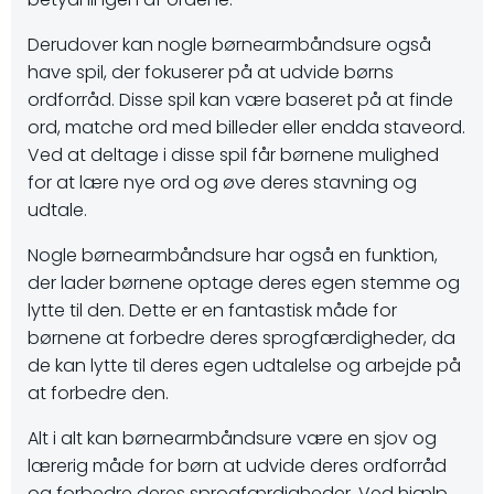
Derudover kan nogle børnearmbåndsure også
have spil, der fokuserer på at udvide børns
ordforråd. Disse spil kan være baseret på at finde
ord, matche ord med billeder eller endda staveord.
Ved at deltage i disse spil får børnene mulighed
for at lære nye ord og øve deres stavning og
udtale.
Nogle børnearmbåndsure har også en funktion,
der lader børnene optage deres egen stemme og
lytte til den. Dette er en fantastisk måde for
børnene at forbedre deres sprogfærdigheder, da
de kan lytte til deres egen udtalelse og arbejde på
at forbedre den.
Alt i alt kan børnearmbåndsure være en sjov og
lærerig måde for børn at udvide deres ordforråd
og forbedre deres sprogfærdigheder. Ved hjælp