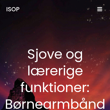
Videre
ISOP
til
indhold
Sjove og
lærerige
funktioner:
Børnearmbånd