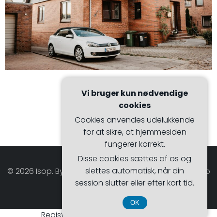
Vi bruger kun nødvendige
cookies
Cookies anvendes udelukkende
for at sikre, at hjemmesiden
fungerer korrekt.
Disse cookies sættes af os og
slettes automatisk, når din
© 2026 Isop. Bygget ved at bruge WordPress og Hugo
session slutter eller efter kort tid.
WP Theme .
OK
Registreringsnummer DK 37 40 77 39