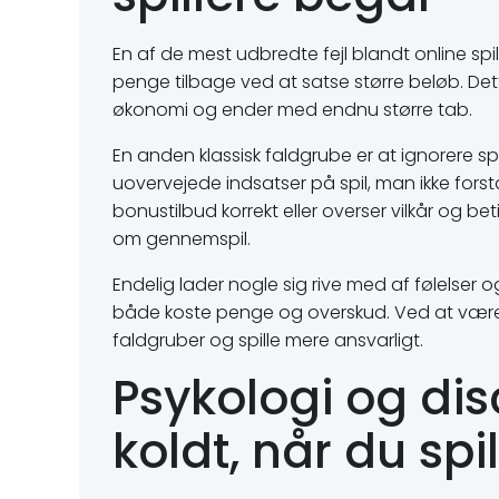
En af de mest udbredte fejl blandt online spi
penge tilbage ved at satse større beløb. Dette
økonomi og ender med endnu større tab.
En anden klassisk faldgrube er at ignorere spil
uovervejede indsatser på spil, man ikke forst
bonustilbud korrekt eller overser vilkår og bet
om gennemspil.
Endelig lader nogle sig rive med af følelser 
både koste penge og overskud. Ved at være
faldgruber og spille mere ansvarligt.
Psykologi og dis
koldt, når du spil