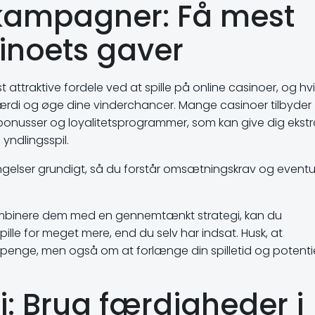
 kampagner: Få mest
sinoets gaver
ttraktive fordele ved at spille på online casinoer, og hv
værdi og øge dine vinderchancer. Mange casinoer tilbyder
sbonusser og loyalitetsprogrammer, som kan give dig ekst
 yndlingsspil.
tingelser grundigt, så du forstår omsætningskrav og eventu
mbinere dem med en gennemtænkt strategi, kan du
lle for meget mere, end du selv har indsat. Husk, at
 penge, men også om at forlænge din spilletid og potenti
i: Brug færdigheder i