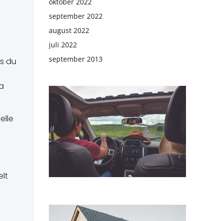
oktober 2022
september 2022
august 2022
juli 2022
september 2013
is du
ra
elle
elt