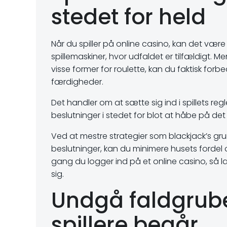
stedet for held
Når du spiller på online casino, kan det være 
spillemaskiner, hvor udfaldet er tilfældigt. M
visse former for roulette, kan du faktisk fo
færdigheder.
Det handler om at sætte sig ind i spillets re
beslutninger i stedet for blot at håbe på det
Ved at mestre strategier som blackjack’s g
beslutninger, kan du minimere husets fordel
gang du logger ind på et online casino, så 
sig.
Undgå faldgruber
spillere begår