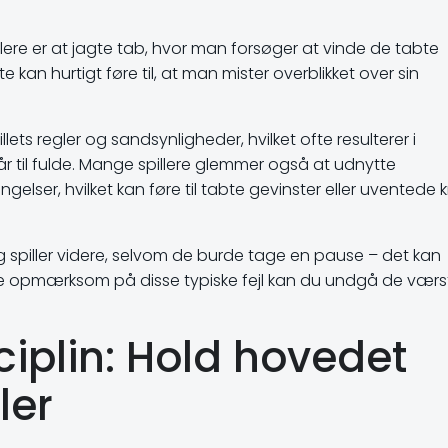
llere er at jagte tab, hvor man forsøger at vinde de tabte
 kan hurtigt føre til, at man mister overblikket over sin
lets regler og sandsynligheder, hvilket ofte resulterer i
år til fulde. Mange spillere glemmer også at udnytte
ingelser, hvilket kan føre til tabte gevinster eller uventede 
og spiller videre, selvom de burde tage en pause – det kan
 opmærksom på disse typiske fejl kan du undgå de værs
ciplin: Hold hovedet
ler