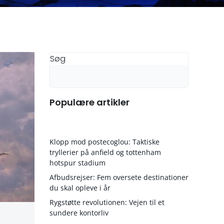
Søg
Populære artikler
Klopp mod postecoglou: Taktiske
tryllerier på anfield og tottenham
hotspur stadium
Afbudsrejser: Fem oversete destinationer
du skal opleve i år
Rygstøtte revolutionen: Vejen til et
sundere kontorliv