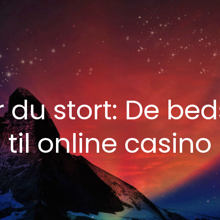
du stort: De bed
til online casino