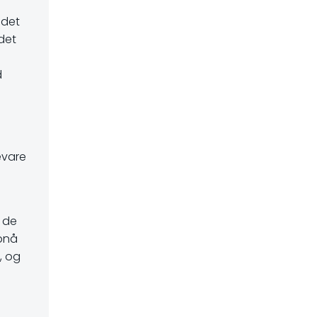
 det
 det
d
evare
t de
opnå
r, og