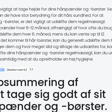
å vigtigt at tage højde for dine hårspænder og -børster. S
n de have stor betydning for dit hårs sundhed. For at
-børster, er det vigtigt at udskifte dem regelmæssigt.
rspænder hver 6-12 måned, afhængigt af hvor ofte du bru
skifte dem hver 6. måned, mens du kan vente op til 12
det kommer til hår-børster, kan du generelt udskifte dem 
ger dem og hvor meget slid og slitage de udsættes for, k
skifte dine hårspænder og -børster regelmæssigt, kan du 
t, samtidig med at du opretholder en høj hygiejne.
de
>>
opsummering af
 tage sig godt af sit
spænder og -børster.