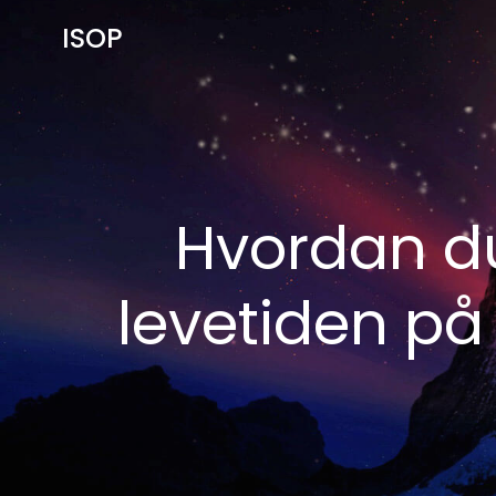
Videre
ISOP
til
indhold
Hvordan du
levetiden på