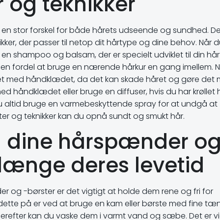
r og teknikker
e en stor forskel for både hårets udseende og sundhed. De
ikker, der passer til netop dit hårtype og dine behov. Når 
e en shampoo og balsam, der er specielt udviklet til din hå
ære en fordel at bruge en nærende hårkur en gang imellem. 
det med håndklædet, da det kan skade håret og gøre det
ed håndklædet eller bruge en diffuser, hvis du har krøllet 
du altid bruge en varmebeskyttende spray for at undgå at
ter og teknikker kan du opnå sundt og smukt hår.
u dine hårspænder og
orlænge deres levetid
 og -børster er det vigtigt at holde dem rene og fri for
dette på er ved at bruge en kam eller børste med fine tæ
. Herefter kan du vaske dem i varmt vand og sæbe. Det er vi