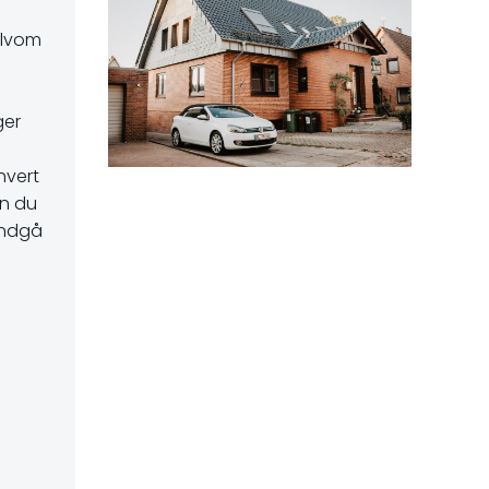
elvom
ger
hvert
an du
undgå