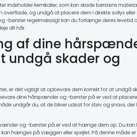
r indeholder kemikalier, som kan skade børstens material
n overflade, og undgå at placere dem i direkte sollys elle
og -børster regelmæssigt kan du forlænge deres levetid 
leje dit hår.
ing af dine hårspænd
 at undgå skader og
er, er det vigtigt at opbevare dem korrekt for at undgå s
bevare dine hårspænder og -børster på er ved at placer
måde undgår du, at de bliver udsat for støv og snavs, der
ænder og -børster på er ved at hænge dem op. Du kan
r kan hænges på væggen eller spejlet. På denne måde er