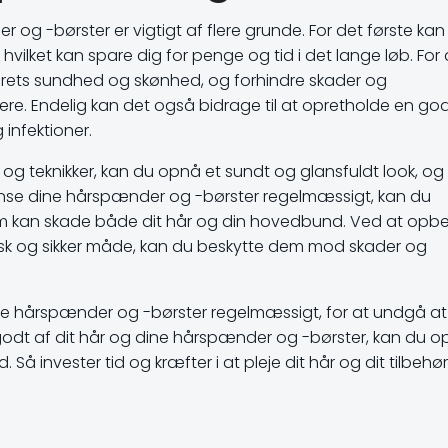
r og -børster er vigtigt af flere grunde. For det første kan
hvilket kan spare dig for penge og tid i det lange løb. For
rets sundhed og skønhed, og forhindre skader og
e. Endelig kan det også bidrage til at opretholde en go
infektioner.
 og teknikker, kan du opnå et sundt og glansfuldt look, og
ense dine hårspænder og -børster regelmæssigt, kan du
m kan skade både dit hår og din hovedbund. Ved at opb
sk og sikker måde, kan du beskytte dem mod skader og
dine hårspænder og -børster regelmæssigt, for at undgå a
ig godt af dit hår og dine hårspænder og -børster, kan du 
. Så invester tid og kræfter i at pleje dit hår og dit tilbehø