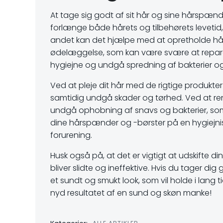
At tage sig godt af sit hår og sine hårspænde
forlænge både hårets og tilbehørets levetid, 
andet kan det hjælpe med at opretholde hå
ødelæggelse, som kan være svære at reparer
hygiejne og undgå spredning af bakterier og 
Ved at pleje dit hår med de rigtige produkter
samtidig undgå skader og tørhed. Ved at r
undgå ophobning af snavs og bakterier, so
dine hårspænder og -børster på en hygiejni
forurening.
Husk også på, at det er vigtigt at udskifte 
bliver slidte og ineffektive. Hvis du tager d
et sundt og smukt look, som vil holde i lang tid
nyd resultatet af en sund og skøn manke!