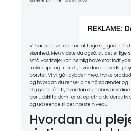
-
Skrevet af
on
juni 19, 2023
Vi har alle hørt det før: at tage sig godt af
skønhed. Men vidste du også, at det er lige 
små værktøjer kan nemlig have stor indflydel
række tips og tricks til, hvordan du bedst p
børster. Vi vil gå i dybden med, hvilke produk
og hvordan du renser dine hårspænder og -bø
dig gode råd til, hvordan du opbevarer dine 
bør udskifte dem for at opretholde deres kv
og udseende til det næste niveau.
Hvordan du plej