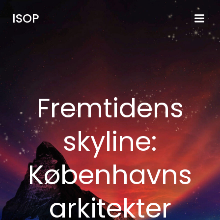
Videre
ISOP
til
indhold
Fremtidens
skyline:
Københavns
arkitekter