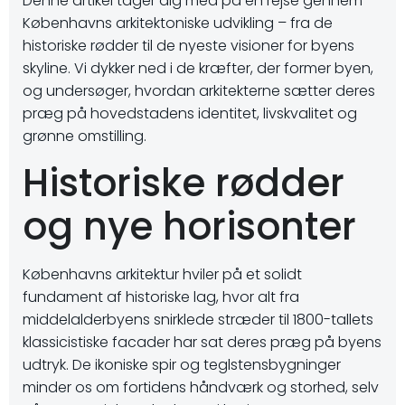
Denne artikel tager dig med på en rejse gennem
Københavns arkitektoniske udvikling – fra de
historiske rødder til de nyeste visioner for byens
skyline. Vi dykker ned i de kræfter, der former byen,
og undersøger, hvordan arkitekterne sætter deres
præg på hovedstadens identitet, livskvalitet og
grønne omstilling.
Historiske rødder
og nye horisonter
Københavns arkitektur hviler på et solidt
fundament af historiske lag, hvor alt fra
middelalderbyens snirklede stræder til 1800-tallets
klassicistiske facader har sat deres præg på byens
udtryk. De ikoniske spir og teglstensbygninger
minder os om fortidens håndværk og storhed, selv