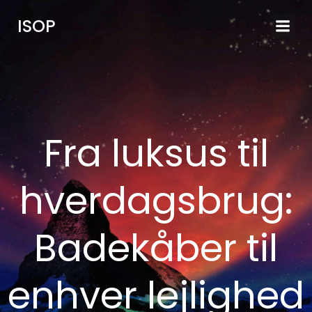
Videre
ISOP
til
indhold
Fra luksus til
hverdagsbrug:
Badekåber til
enhver lejlighed