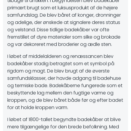
tilbage til antikken. I begyndelsen blev badekåber
primært brugt som et luksusprodukt af de højere
samfundslag. De blev båret af konger, dronninger
og adelige, der ønskede at signalere deres status
og velstand. Disse tidlige badekåber var ofte
fremstillet af dyre materialer som silke og brokade
og var dekoreret med broderier og ædle sten.
I løbet af middelalderen og renæssancen blev
badekåber stadig betragtet som et symbol på
rigdom og magt. De blev brugt af de øverste
samfundsklasser, der havde adgang til badehuse
og termiske bade. Badekåberne fungerede som et
beskyttende lag mellem den fugtige varme og
kroppen, og de blev båret både før og efter badet
for at holde kroppen varm.
I løbet af 1800-tallet begyndte badekåber at blive
mere tilgængelige for den brede befolkning. Med