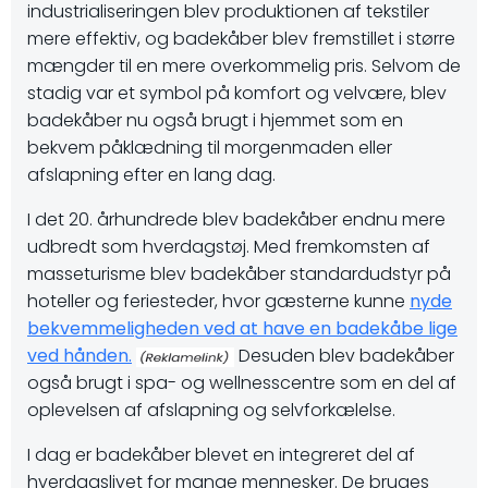
industrialiseringen blev produktionen af tekstiler
mere effektiv, og badekåber blev fremstillet i større
mængder til en mere overkommelig pris. Selvom de
stadig var et symbol på komfort og velvære, blev
badekåber nu også brugt i hjemmet som en
bekvem påklædning til morgenmaden eller
afslapning efter en lang dag.
I det 20. århundrede blev badekåber endnu mere
udbredt som hverdagstøj. Med fremkomsten af ​​
masseturisme blev badekåber standardudstyr på
hoteller og feriesteder, hvor gæsterne kunne
nyde
bekvemmeligheden ved at have en badekåbe lige
ved hånden.
Desuden blev badekåber
også brugt i spa- og wellnesscentre som en del af
oplevelsen af afslapning og selvforkælelse.
I dag er badekåber blevet en integreret del af
hverdagslivet for mange mennesker. De bruges