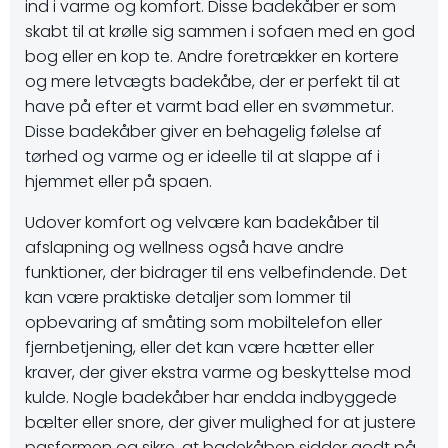
ind i varme og komfort. Disse badekåber er som
skabt til at krølle sig sammen i sofaen med en god
bog eller en kop te. Andre foretrækker en kortere
og mere letvægts badekåbe, der er perfekt til at
have på efter et varmt bad eller en svømmetur.
Disse badekåber giver en behagelig følelse af
tørhed og varme og er ideelle til at slappe af i
hjemmet eller på spaen.
Udover komfort og velvære kan badekåber til
afslapning og wellness også have andre
funktioner, der bidrager til ens velbefindende. Det
kan være praktiske detaljer som lommer til
opbevaring af småting som mobiltelefon eller
fjernbetjening, eller det kan være hætter eller
kraver, der giver ekstra varme og beskyttelse mod
kulde. Nogle badekåber har endda indbyggede
bælter eller snore, der giver mulighed for at justere
pasformen og sikre, at badekåben sidder godt på