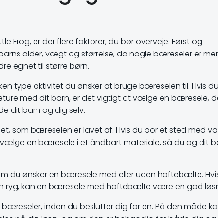
le Frog, er der flere faktorer, du bør overveje. Først og
t barns alder, vægt og størrelse, da nogle bæreseler er me
e egnet til større børn.
ken type aktivitet du ønsker at bruge bæreselen til. Hvis d
ure med dit barn, er det vigtigt at vælge en bæresele, de
de dit barn og dig selv.
let, som bæreselen er lavet af. Hvis du bor et sted med v
ælge en bæresele i et åndbart materiale, så du og dit b
m du ønsker en bæresele med eller uden hoftebælte. Hvis
 din ryg, kan en bæresele med hoftebælte være en god løs
ge bæreseler, inden du beslutter dig for en. På den måde k