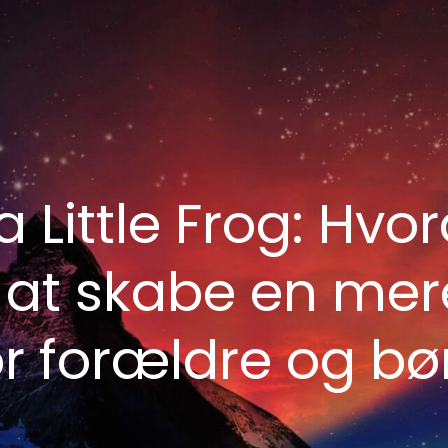
a Little Frog: Hvo
t skabe en mere a
or forældre og bø