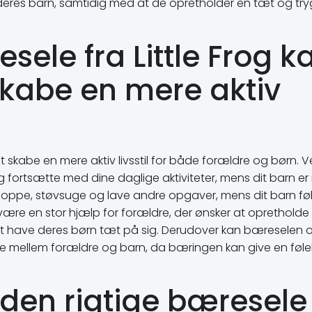
deres barn, samtidig med at de opretholder en tæt og try
ele fra Little Frog k
kabe en mere aktiv
at skabe en mere aktiv livsstil for både forældre og børn. 
 fortsætte med dine daglige aktiviteter, mens dit barn e
shoppe, støvsuge og lave andre opgaver, mens dit barn fø
være en stor hjælp for forældre, der ønsker at opretholde
 at have deres børn tæt på sig. Derudover kan bæreselen 
e mellem forældre og barn, da bæringen kan give en føle
e den rigtige bæresele