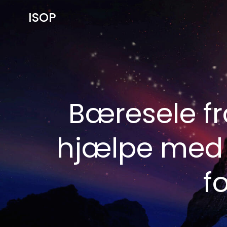
Videre
ISOP
til
indhold
Bæresele fr
hjælpe med a
f