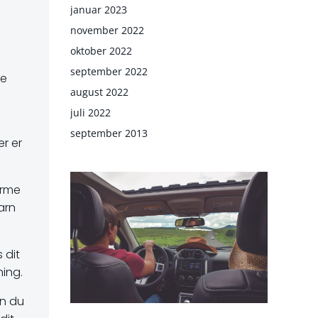
januar 2023
november 2022
oktober 2022
september 2022
re
august 2022
juli 2022
u
september 2013
r er
arme
arn
 dit
ning.
an du