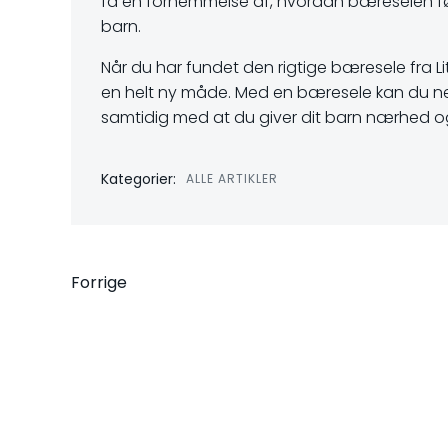
få en fornemmelse af, hvordan bæreselen føl
barn.
Når du har fundet den rigtige bæresele fra Li
en helt ny måde. Med en bæresele kan du n
samtidig med at du giver dit barn nærhed o
Kategorier:
ALLE ARTIKLER
Indlægsnavigati
Forrige