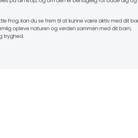
es på din krop, og om den er behagelig for både dig og 
ttle Frog, kan du se frem til at kunne være aktiv med dit b
emlig opleve naturen og verden sammen med dit barn,
g tryghed.
on
Indlægsnavigati