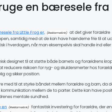
bruge en bæresele fra
sele fra Little Frog er,
at det giver forældre
pen, samtidig med at de kan have hænderne frie til at u
sk i hverdagen, når man eksempelvis skal handle ind eller
isk designet til at støtte både barnets og forældrens kro
t reducere risikoen for ryg- og skuldersmerter hos foræld
g og sikker position.
re med til at styrke båndet mellem forældre og barn, da d
 kommunikation mellem de to parter. Dette kan have posit
ldrenes mentale sundhed.
e en
fantastisk investering for forældre, der øn