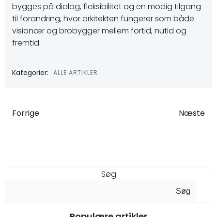
bygges på dialog, fleksibilitet og en modig tilgang
til forandring, hvor arkitekten fungerer som både
visionær og brobygger mellem fortid, nutid og
fremtid.
Kategorier:
ALLE ARTIKLER
Indlægsnavigation
Indlægsna
Forrige
Næste
Søg
Søg
Populære artikler