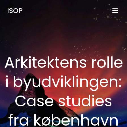
Videre
ISOP
til
indhold
Arkitektens rolle
i byudviklingen:
Case studies
fra københavn